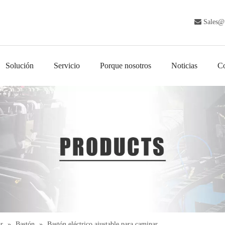

Sales@
Solución
Servicio
Porque nosotros
Noticias
Co
r
»
Bastón
»
Bastón eléctrico ajustable para caminar