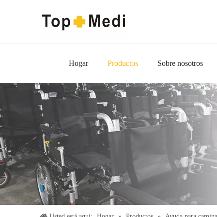
Hogar
Productos
Sobre nosotros
Usted está aquí:
Hogar
»
Productos
»
Ayuda para camina