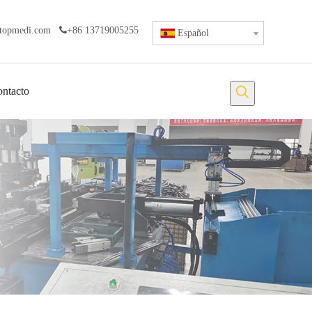
topmedi.com

+86 13719005255
Español
ntacto