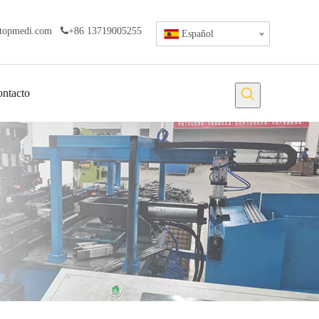
topmedi.com

+86 13719005255
Español
ntacto