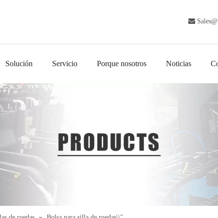

Sales@
Solución
Servicio
Porque nosotros
Noticias
Co
las de ruedas
»
Bolsa para silla de ruedas\\"