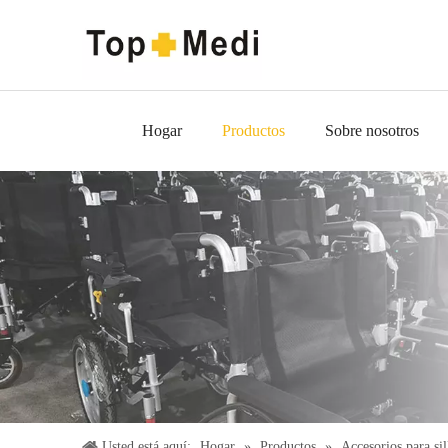
Hogar
Productos
Sobre nosotros
Usted está aquí:
Hogar
»
Productos
»
Accesorios para sil