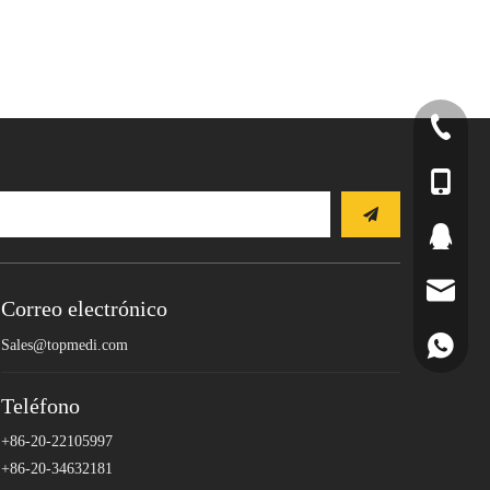
+86-20-2
+86-20-3
+86-137
2264186
Sales@to
Correo electrónico
+86-137
Sales@topmedi.com
Teléfono
+86-20-22105997
+86-20-34632181