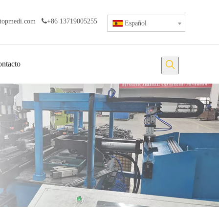
topmedi.com

+86 13719005255
Español
ntacto