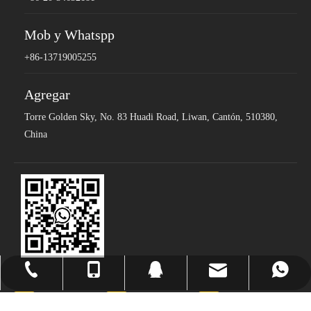
Mob y Whatspp
+86-13719005255
Agregar
Torre Golden Sky, No. 83 Huadi Road, Liwan, Cantón, 510380,
China
Sales@topmedi.com
+86-13719005255
+86-13719005255
+86-20-22105997
2264186188
Facebook
Twitter
YouTube
+86-20-34632181