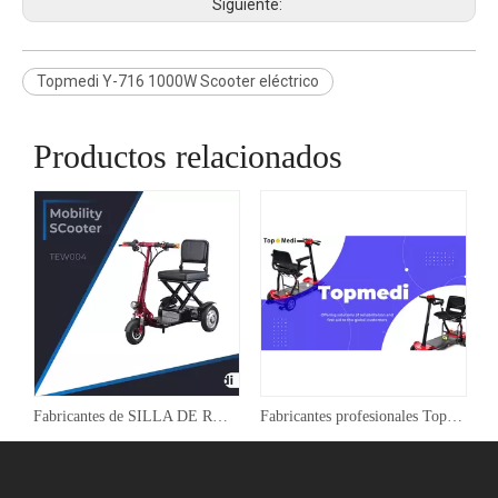
Siguiente:
Topmedi Y-716 1000W Scooter eléctrico
Productos relacionados
 TOPMEDI TEW128
Fabricantes de SILLA DE RUEDAS ELÉCTRICA TOPMEDI TEW004 de China-
Fabricantes profesionales Topmedi Mobility Scooter TEW128