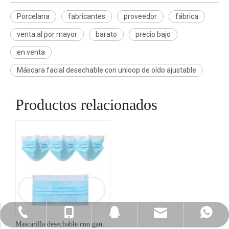
Porcelana
fabricantes
proveedor
fábrica
venta al por mayor
barato
precio bajo
en venta
Máscara facial desechable con unloop de oído ajustable
Productos relacionados
Sales@topmedi.com
+86-13719005255
+86-13719005255
+86-20-22105997
2264186188
Mascarilla desechable con gancho para la oreja