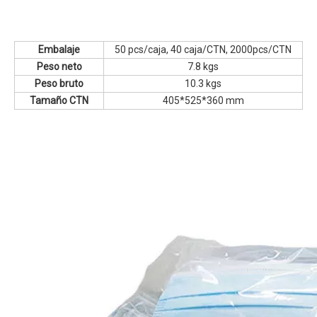
Embalaje
50 pcs/caja, 40 caja/CTN, 2000pcs/CTN
Peso neto
7.8 kgs
Peso bruto
10.3 kgs
Tamaño CTN
405*525*360 mm