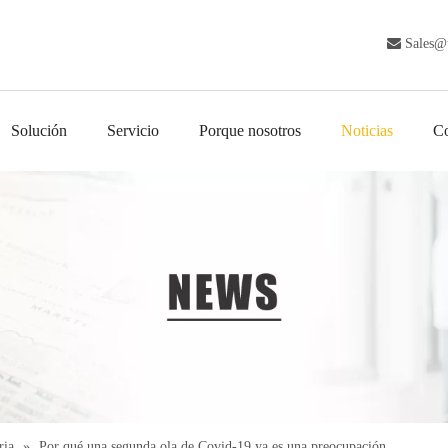

Sales@
Solución
Servicio
Porque nosotros
Noticias
Co
ria
»
Por qué una segunda ola de Covid-19 ya es una preocupación