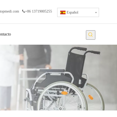
topmedi.com

+86 13719005255
Español
ntacto