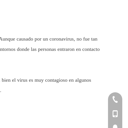
 Aunque causado por un coronavirus, no fue tan
entornos donde las personas entraron en contacto
i bien el virus es muy contagioso en algunos
.
+86-20-2
+86-20-3
+86-137
2264186