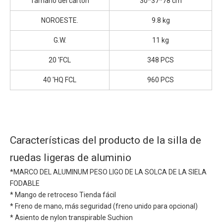
Tamaño del cartón
30*37*78 cm
NOROESTE.
9.8 kg
G.W.
11 kg
20 'FCL
348 PCS
40 'HQ FCL
960 PCS
Características del producto de la silla de
ruedas ligeras de aluminio
*MARCO DEL ALUMINUM PESO LIGO DE LA SOLCA DE LA SIELA
FODABLE
* Mango de retroceso Tienda fácil
* Freno de mano, más seguridad (freno unido para opcional)
* Asiento de nylon transpirable Suchion