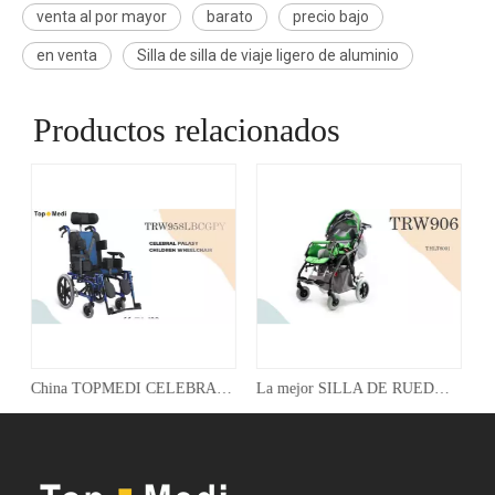
venta al por mayor
barato
precio bajo
en venta
Silla de silla de viaje ligero de aluminio
Productos relacionados
Y CHILDREN SILLA DE RUEDAS fabricantes-
La mejor SILLA DE RUEDAS PARA NIÑOS TOPMEDI TRW906Precio de fábrica-
Fabricantes profesionales de sillas de ruedas con parálisis cerebral para niños Topmedi TRW958LBCGPY