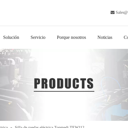

Sales@
Solución
Servicio
Porque nosotros
Noticias
Co
ctrica
»
Silla de ruedas eléctrica Topmedi TEW112