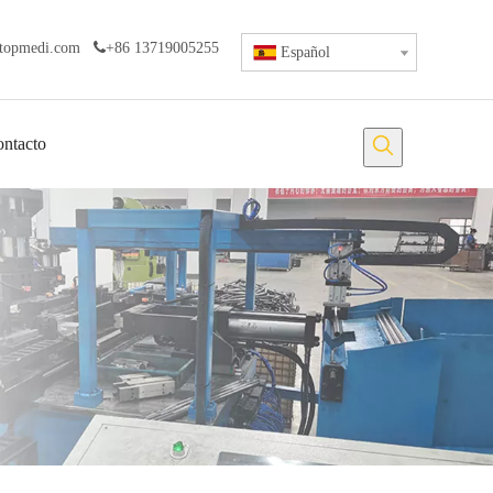
topmedi.com

+86 13719005255
Español
ntacto