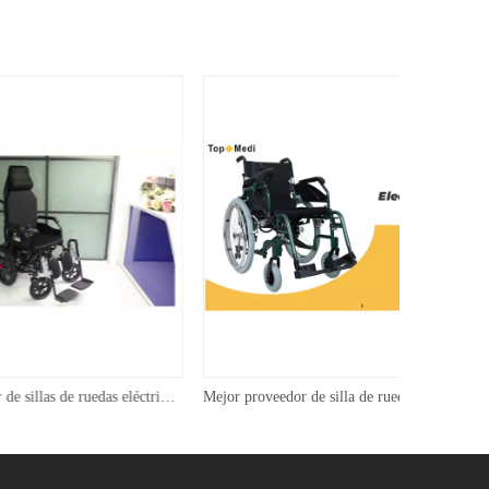
El mejor proveedor de sillas de ruedas eléctricas reclinables Topmedi TEW121LF1 (afabM)
Mejor proveedor de silla de ruedas eléctrica Topmedi TM-EW-028