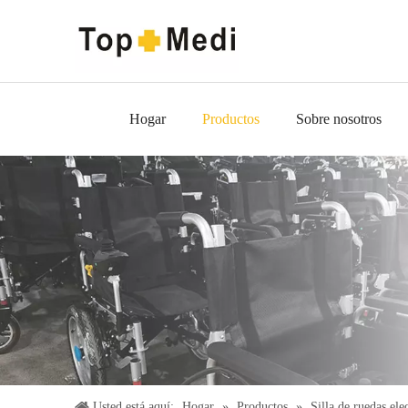
Hogar
Productos
Sobre nosotros
Usted está aquí:
Hogar
»
Productos
»
Silla de ruedas ele