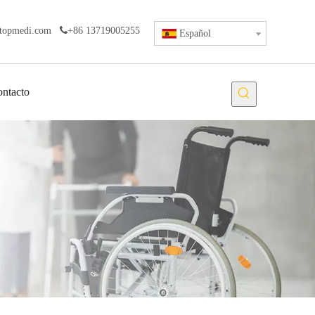
topmedi.com

+86 13719005255
Español
ntacto