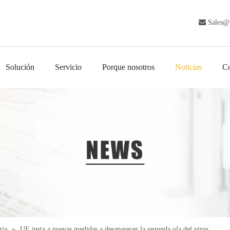

Sales@
Solución
Servicio
Porque nosotros
Noticias
Co
ria
»
UE insta a nuevas medidas a desaparecer la segunda ola del virus