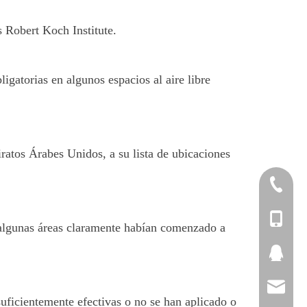
 Robert Koch Institute.
gatorias en algunos espacios al aire libre
atos Árabes Unidos, a su lista de ubicaciones
+86-20-2
+86-20-3
+86-137
e algunas áreas claramente habían comenzado a
2264186
Sales@to
suficientemente efectivas o no se han aplicado o