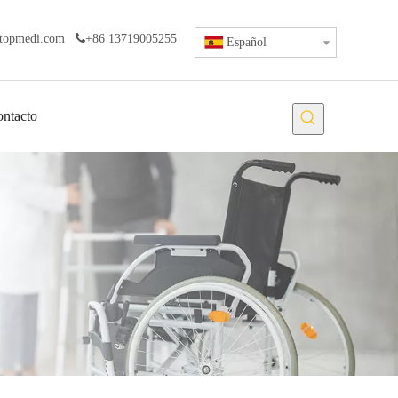
topmedi.com

+86 13719005255
Español
ntacto