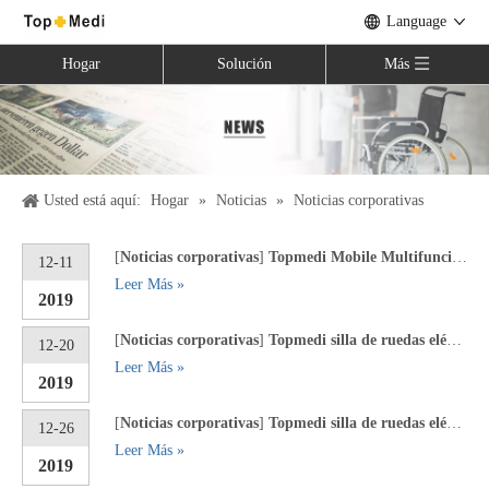
Language
Hogar
Solución
Más
Usted está aquí:
Hogar
»
Noticias
»
Noticias corporativas
[
Noticias corporativas
]
Topmedi Mobile Multifuncional Commode Chair TCM-01A a Malasia
12-11
Leer Más »
2019
[
Noticias corporativas
]
Topmedi silla de ruedas eléctrica multifuncional TEW002 a Djibouti
12-20
Leer Más »
2019
[
Noticias corporativas
]
Topmedi silla de ruedas eléctrica multifuncional TEW002 a Djibouti
12-26
Leer Más »
2019